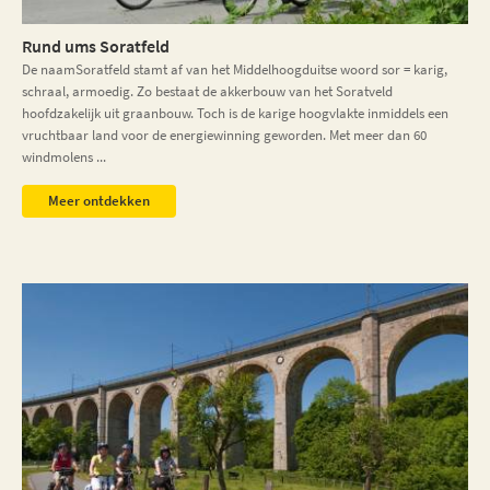
Rund ums Soratfeld
De naamSoratfeld stamt af van het Middelhoogduitse woord sor = karig,
schraal, armoedig. Zo bestaat de akkerbouw van het Soratveld
hoofdzakelijk uit graanbouw. Toch is de karige hoogvlakte inmiddels een
vruchtbaar land voor de energiewinning geworden. Met meer dan 60
windmolens ...
Meer ontdekken