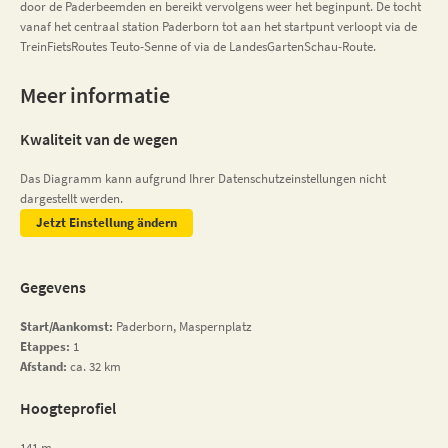
door de Paderbeemden en bereikt vervolgens weer het beginpunt. De tocht
vanaf het centraal station Paderborn tot aan het startpunt verloopt via de
TreinFietsRoutes Teuto-Senne of via de LandesGartenSchau-Route.
Meer informatie
Kwaliteit van de wegen
Das Diagramm kann aufgrund Ihrer Datenschutzeinstellungen nicht
dargestellt werden.
Jetzt Einstellung ändern
Gegevens
Start/Aankomst:
Paderborn, Maspernplatz
Etappes:
1
Afstand:
ca. 32 km
Hoogteprofiel
141 m