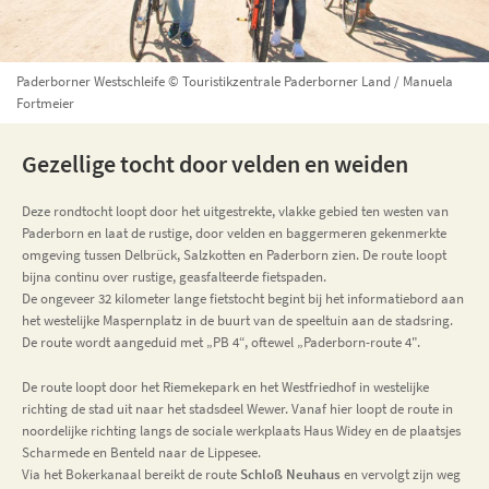
Paderborner Westschleife © Touristikzentrale Paderborner Land / Manuela
Fortmeier
Gezellige tocht door velden en weiden
Deze rondtocht loopt door het uitgestrekte, vlakke gebied ten westen van
Paderborn en laat de rustige, door velden en baggermeren gekenmerkte
omgeving tussen Delbrück, Salzkotten en Paderborn zien. De route loopt
bijna continu over rustige, geasfalteerde fietspaden.
De ongeveer 32 kilometer lange fietstocht begint bij het informatiebord aan
het westelijke Maspernplatz in de buurt van de speeltuin aan de stadsring.
De route wordt aangeduid met „PB 4“, oftewel „Paderborn-route 4".
De route loopt door het Riemekepark en het Westfriedhof in westelijke
richting de stad uit naar het stadsdeel Wewer. Vanaf hier loopt de route in
noordelijke richting langs de sociale werkplaats Haus Widey en de plaatsjes
Scharmede en Benteld naar de Lippesee.
Via het Bokerkanaal bereikt de route
Schloß Neuhaus
en vervolgt zijn weg