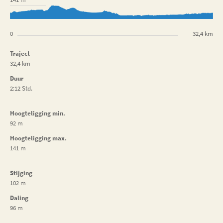
0
32,4 km
Traject
32,4 km
Duur
2:12 Std.
Hoogteligging min.
92 m
Hoogteligging max.
141 m
Stijging
102 m
Daling
96 m