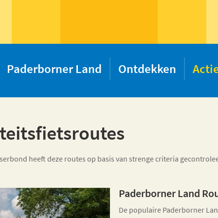
Paderborner Land
Ontdekken
Acti
teitsfietsroutes
tserbond heeft deze routes op basis van strenge criteria gecontrol
Paderborner Land Ro
De populaire Paderborner Land