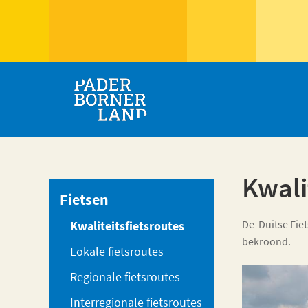
Kwali
Fietsen
De Duitse Fie
Kwaliteitsfietsroutes
bekroond.
Lokale fietsroutes
Regionale fietsroutes
Interregionale fietsroutes