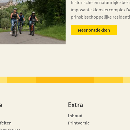
historische en natuurlijke be
imposante kloostercomplex D
prinsbisschoppelijke residentie
Meer ontdekken
e
Extra
Inhoud
 feiten
Printversie
 brochures