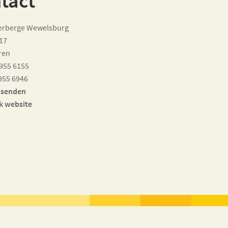
tact
rberge Wewelsburg
17
ren
2955 6155
955 6946
 senden
k website