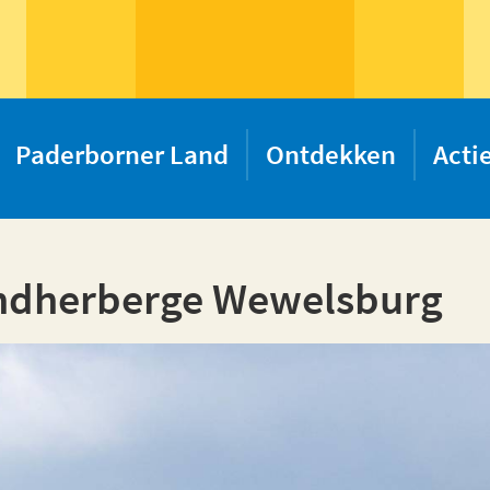
Paderborner Land
Ontdekken
Acti
ndherberge Wewelsburg