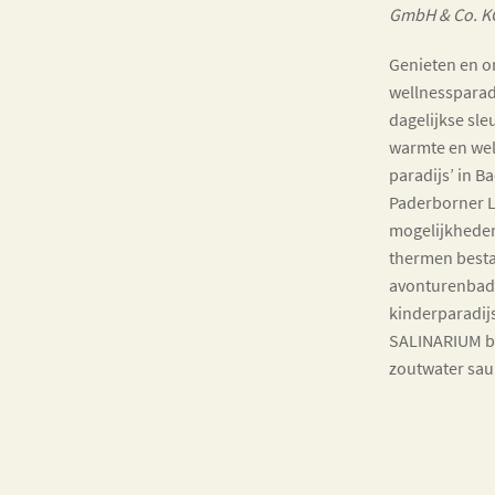
GmbH & Co. K
Genieten en o
wellnessparad
dagelijkse sle
warmte en well
paradijs’ in B
Paderborner L
mogelijkheden
thermen besta
avonturenbad,
kinderparadij
SALINARIUM be
zoutwater saun