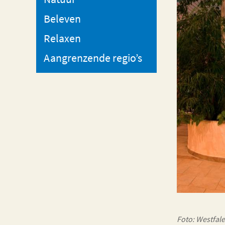
Beleven
Relaxen
Aangrenzende regio’s
Foto: Westfal