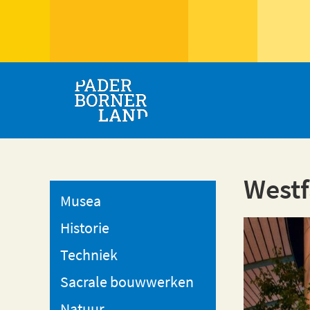
West
Musea
Historie
Techniek
Sacrale bouwwerken
Natuur