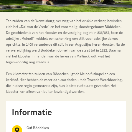
Ten zuiden van de Wewelsburg, ver weg van het drukke verkeer, bevinden
zich het „Dal van de Vrede“ en het voormalig kloostergebouw Böddeken.
De geschiedenis van het klooster en de vestiging begint in 836/837, toen de
adellijke „Meinolf“ middels een schenking een stift voor adellijke dames
oprichtte. In 1409 veranderde dit stift in een Augustijns herenklooster. Na de
verwereldlijking werd Böddeken domein van de staat tot in 1822. Daarna
viel het klooster in handen van de heren van Mallinckrodt, wat het
tegenwoordig nog steeds is.
Een kilometer ten zuiden van Böddeken ligt de Meinolfuskapel en een
kerkhof. Hier hebben de meer dan 300 doden uit de Tweede Wereldoorlog,
die in deze regio gesneuveld zijn, hun laatste rustplaats gevonden Het
klooster kan alleen van buiten bezichtigd worden.
Informatie
Gut Böddeken