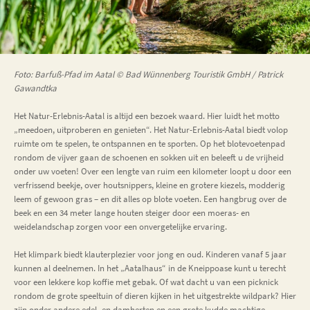
Foto: Barfuß-Pfad im Aatal © Bad Wünnenberg Touristik GmbH / Patrick
Gawandtka
Het Natur-Erlebnis-Aatal is altijd een bezoek waard. Hier luidt het motto
„meedoen, uitproberen en genieten“. Het Natur-Erlebnis-Aatal biedt volop
ruimte om te spelen, te ontspannen en te sporten. Op het blotevoetenpad
rondom de vijver gaan de schoenen en sokken uit en beleeft u de vrijheid
onder uw voeten! Over een lengte van ruim een kilometer loopt u door een
verfrissend beekje, over houtsnippers, kleine en grotere kiezels, modderig
leem of gewoon gras – en dit alles op blote voeten. Een hangbrug over de
beek en een 34 meter lange houten steiger door een moeras- en
weidelandschap zorgen voor een onvergetelijke ervaring.
Het klimpark biedt klauterplezier voor jong en oud. Kinderen vanaf 5 jaar
kunnen al deelnemen. In het „Aatalhaus“ in de Kneippoase kunt u terecht
voor een lekkere kop koffie met gebak. Of wat dacht u van een picknick
rondom de grote speeltuin of dieren kijken in het uitgestrekte wildpark? Hier
zijn onder andere edel- en damherten en een grote kudde machtige