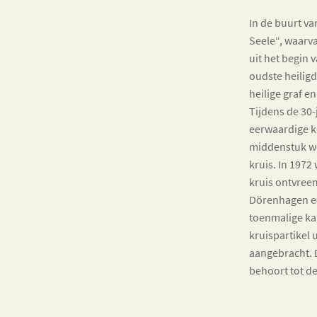
In de buurt va
Seele“, waarv
uit het begin
oudste heilig
heilige graf e
Tijdens de 30-
eerwaardige k
middenstuk we
kruis. In 197
kruis ontvree
Dörenhagen ee
toenmalige ka
kruispartikel 
aangebracht. 
behoort tot d