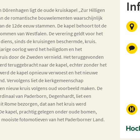
In
n Dörenhagen ligt de oude kruiskapel „Zur Hilligen
an de romantische bouwelementen waarschijnlijk
 van de 12de eeuw stammen. De kapel behoort tot de
dommen van Westfalen. De verering geldt voor het
n diens, sinds de kruisingen beschermde, kruis.
jarige oorlog werd het heiligdom en het
ruis door de Zweden vernield. Het teruggevonden
rd teruggebracht naar de kapel, echter zonder het
2 werd de kapel opnieuw verwoest en het nieuwe
md. Vervolgens liet de kerkgemeenschap
n nieuw kruis volgens oud voorbeeld maken. De
rdinaal van Paderborn, Degenhardt, liet een
uit Rome bezorgen, dat aan het kruis werd
De kapel, prachtig gelegen onder oude bomen,
e mooiste fotomotieven van het Paderborner Land.