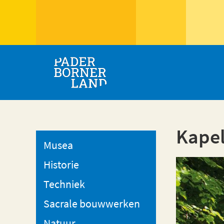
Kapel
Musea
Historie
Techniek
Sacrale bouwwerken
Natuur