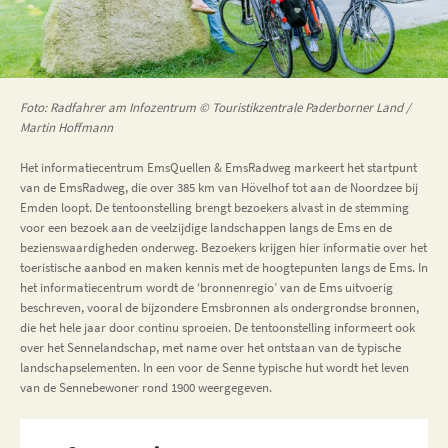
Foto: Radfahrer am Infozentrum © Touristikzentrale Paderborner Land /
Martin Hoffmann
Het informatiecentrum EmsQuellen & EmsRadweg markeert het startpunt
van de EmsRadweg, die over 385 km van Hövelhof tot aan de Noordzee bij
Emden loopt. De tentoonstelling brengt bezoekers alvast in de stemming
voor een bezoek aan de veelzijdige landschappen langs de Ems en de
bezienswaardigheden onderweg. Bezoekers krijgen hier informatie over het
toeristische aanbod en maken kennis met de hoogtepunten langs de Ems. In
het informatiecentrum wordt de ‘bronnenregio’ van de Ems uitvoerig
beschreven, vooral de bijzondere Emsbronnen als ondergrondse bronnen,
die het hele jaar door continu sproeien. De tentoonstelling informeert ook
over het Sennelandschap, met name over het ontstaan van de typische
landschapselementen. In een voor de Senne typische hut wordt het leven
van de Sennebewoner rond 1900 weergegeven.