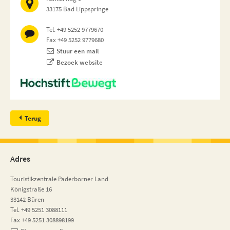
33175 Bad Lippspringe
Tel. +49 5252 9779670
Fax +49 5252 9779680
Stuur een mail
Bezoek website
Terug
Adres
Touristikzentrale Paderborner Land
Königstraße 16
33142 Büren
Tel. +49 5251 3088111
Fax +49 5251 308898199