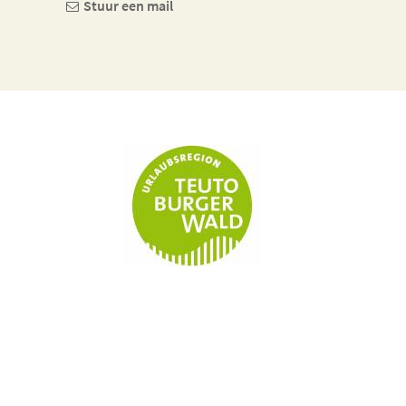
Stuur een mail
Telefoon
Stuur ee
+49 (0) 5251 3088111
nf