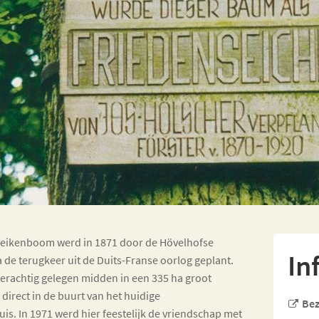
eikenboom werd in 1871 door de Hövelhofse
In
de terugkeer uit de Duits-Franse oorlog geplant.
derachtig gelegen midden in een 335 ha groot
irect in de buurt van het huidige
Bez
s. In 1971 werd hier feestelijk de vriendschap met