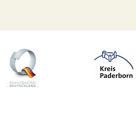
n mail
Zoeken
p
d
rb
rn
r-l
nd
d