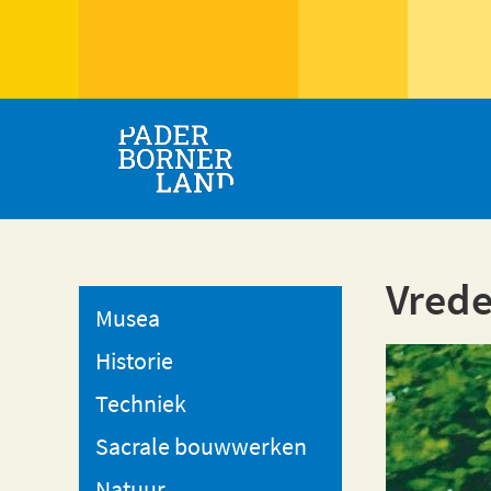
Vrede
Musea
Historie
Techniek
Sacrale bouwwerken
Natuur