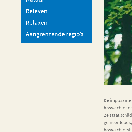
Beleven
Relaxen
Aangrenzende regio’s
De imposante 
boswachter na 
Ze staat schil
gemeentebos, d
boswachtershui