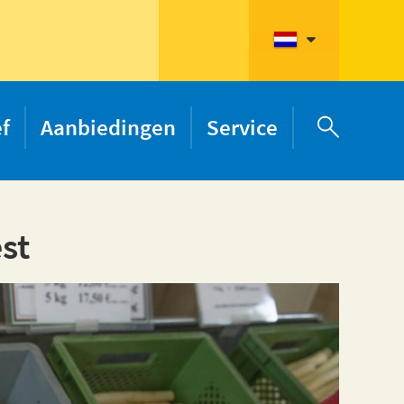
ef
Aanbiedingen
Service

st