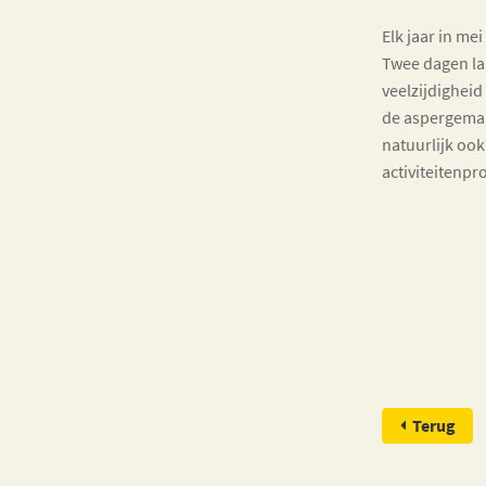
Elk jaar in me
Twee dagen la
veelzijdighei
de aspergemar
natuurlijk ook
activiteitenp
Terug