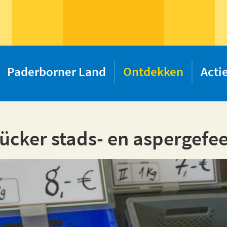
Paderborner Land
Ontdekken
Acti
ücker stads- en aspergefee