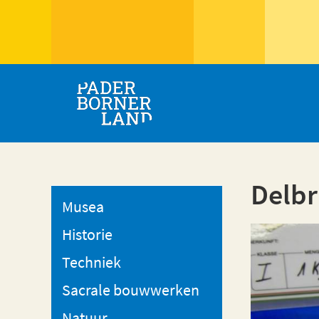
Delbr
Musea
Historie
Techniek
Sacrale bouwwerken
Natuur