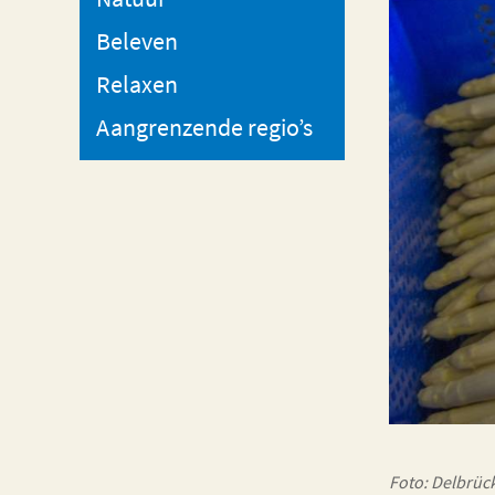
Beleven
Relaxen
Aangrenzende regio’s
Foto: Delbrüc