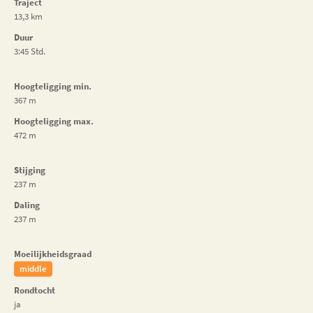
Traject
13,3 km
Duur
3:45 Std.
Hoogteligging min.
367 m
Hoogteligging max.
472 m
Stijging
237 m
Daling
237 m
Moeilijkheidsgraad
middle
Rondtocht
ja