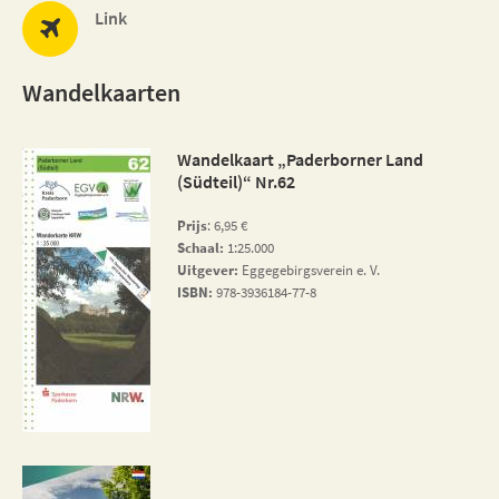
Link
Wandelkaarten
Wandelkaart „Paderborner Land
(Südteil)“ Nr.62
Prijs
: 6,95 €
Schaal:
1:25.000
Uitgever:
Eggegebirgsverein e. V.
ISBN:
978-3936184-77-8