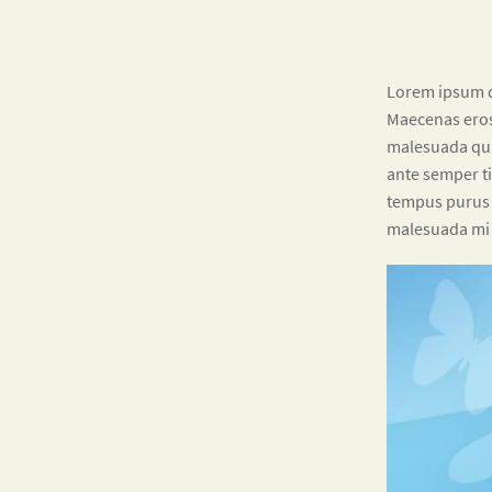
Lorem ipsum do
Maecenas eros 
malesuada quis
ante semper ti
tempus purus m
malesuada mi e