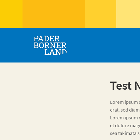
Test 
Lorem ipsum d
erat, sed diam
Lorem ipsum d
et dolore magn
sea takimata s