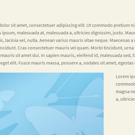
lor sit amet, consectetuer adipiscing elit. Ut commodo pretium nis
ipsum, malesuada at, malesuada a, ultricies dignissim, justo. Mauris
, lacinia vel, nulla. Aenean varius mauris vitae neque. Maecenas a 
ncidunt. Cras consectetuer mauris vel quam. Morbi tincidunt, urna 
auris sit amet dui. In sapien mauris, eleifend id, malesuada sed, fa
get elit. Fusce mauris massa, posuere a, sodales sit amet, egestas id
Lorem ips
commodo p
magna ne
a, ultrici