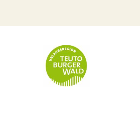
Telefoon
Stuur ee
+49 (0) 5251 3088111
nf