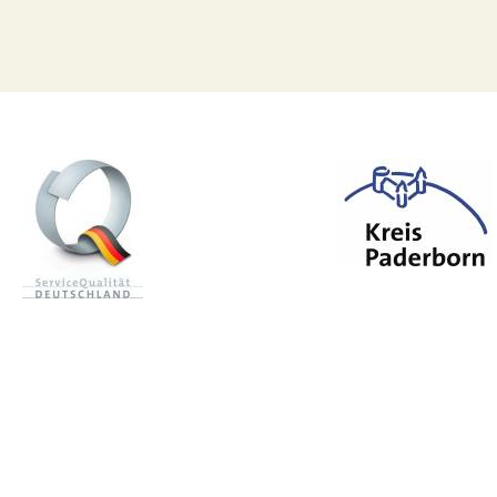
n mail
Zoeken
p
d
rb
rn
r-l
nd
d